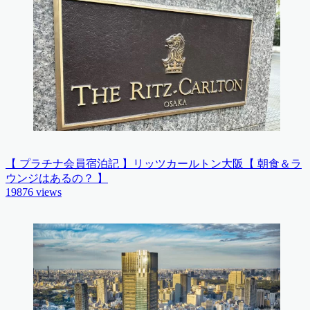
【 プラチナ会員宿泊記 】リッツカールトン大阪【 朝食＆ラ
ウンジはあるの？ 】
19876
views