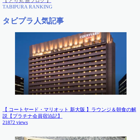
【 とり丸 旅ブログ 】
TABIPURA RANKING
タビプラ人気記事
【 コートヤード・マリオット 新大阪 】ラウンジ＆朝食の解
説【プラチナ会員宿泊記】
21872
views