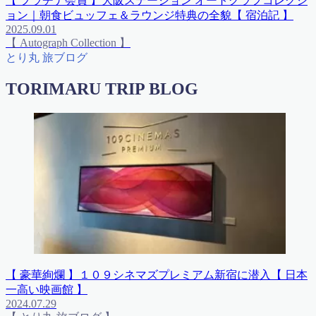
【 プラチナ会員 】大阪ステーション オートグラフコレクシ
ョン｜朝食ビュッフェ＆ラウンジ特典の全貌【 宿泊記 】
2025.09.01
【 Autograph Collection 】
とり丸 旅ブログ
TORIMARU TRIP BLOG
【 豪華絢爛 】１０９シネマズプレミアム新宿に潜入【 日本
一高い映画館 】
2024.07.29