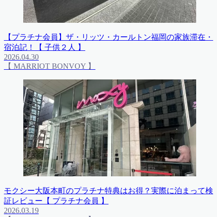
【プラチナ会員】ザ・リッツ・カールトン福岡の家族滞在・
宿泊記！【 子供２人 】
2026.04.30
【 MARRIOT BONVOY 】
モクシー大阪本町のプラチナ特典はお得？実際に泊まって検
証レビュー【 プラチナ会員 】
2026.03.19