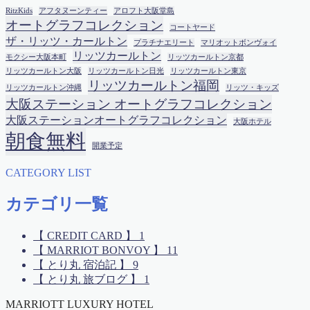
RitzKids
アフタヌーンティー
アロフト大阪堂島
オートグラフコレクション
コートヤード
ザ・リッツ・カールトン
プラチナエリート
マリオットボンヴォイ
リッツカールトン
モクシー大阪本町
リッツカールトン京都
リッツカールトン大阪
リッツカールトン日光
リッツカールトン東京
リッツカールトン福岡
リッツカールトン沖縄
リッツ・キッズ
大阪ステーション オートグラフコレクション
大阪ステーションオートグラフコレクション
大阪ホテル
朝食無料
開業予定
CATEGORY LIST
カテゴリ一覧
【 CREDIT CARD 】
1
【 MARRIOT BONVOY 】
11
【 とり丸 宿泊記 】
9
【 とり丸 旅ブログ 】
1
MARRIOTT LUXURY HOTEL