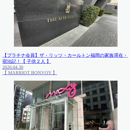
【プラチナ会員】ザ・リッツ・カールトン福岡の家族滞在・
宿泊記！【 子供２人 】
2026.04.30
【 MARRIOT BONVOY 】