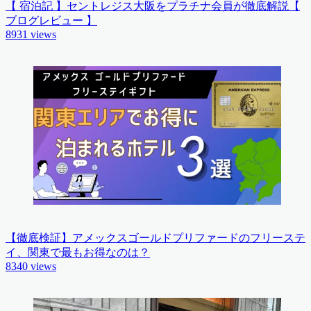
【 宿泊記 】セントレジス大阪をプラチナ会員が徹底解説【
ブログレビュー 】
8931
views
【徹底検証】アメックスゴールドプリファードのフリーステ
イ、関東で最もお得なのは？
8340
views